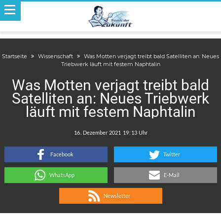
Startseite
Wissenschaft
Was Motten verjagt treibt bald Satelliten an: Neues
Triebwerk läuft mit festem Naphtalin
Was Motten verjagt treibt bald
Satelliten an: Neues Triebwerk
läuft mit festem Naphtalin
.
:
Facebook
Twitter
WhatsApp
E-Mail
Newsletter