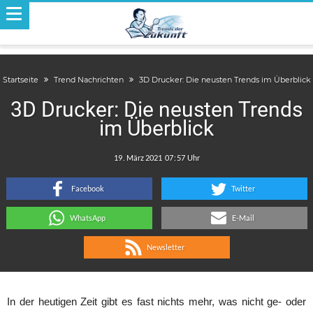
Startseite
Trend Nachrichten
3D Drucker: Die neusten Trends im Überblick
3D Drucker: Die neusten Trends
im Überblick
.
:
Facebook
Twitter
WhatsApp
E-Mail
Newsletter
In der heutigen Zeit gibt es fast nichts mehr, was nicht ge- oder