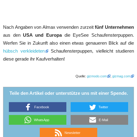
Nach Angaben von Almax verwenden zurzeit
fünf Unternehmen
aus den
USA und Europa
die EyeSee Schaufensterpuppen.
Werfen Sie in Zukunft also einen etwas genaueren Blick auf die
hübsch verkleideten
Schaufensterpuppen, vielleicht studieren
diese gerade ihr Kaufverhalten!
Quelle:
gizmodo.com
,
gizmag.com
Teile den Artikel oder unterstütze uns mit einer Spende.
Facebook
Twitter
WhatsApp
E-Mail
Newsletter