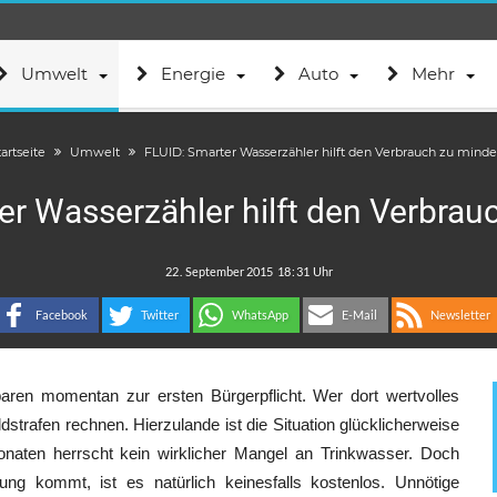
Umwelt
Energie
Auto
Mehr
artseite
Umwelt
FLUID: Smarter Wasserzähler hilft den Verbrauch zu minde
er Wasserzähler hilft den Verbrau
.
:
Facebook
Twitter
WhatsApp
E-Mail
Newsletter
aren momentan zur ersten Bürgerpflicht. Wer dort wertvolles
rafen rechnen. Hierzulande ist die Situation glücklicherweise
naten herrscht kein wirklicher Mangel an Trinkwasser. Doch
ng kommt, ist es natürlich keinesfalls kostenlos. Unnötige