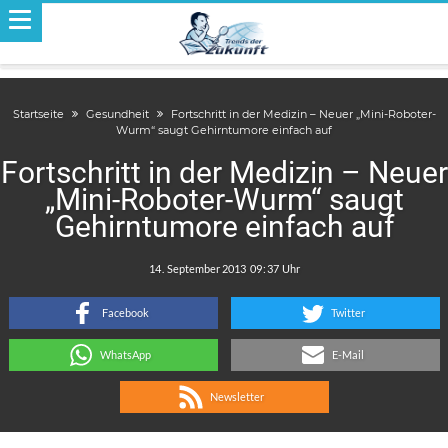
Startseite
Gesundheit
Fortschritt in der Medizin – Neuer „Mini-Roboter-
Wurm“ saugt Gehirntumore einfach auf
Fortschritt in der Medizin – Neuer
„Mini-Roboter-Wurm“ saugt
Gehirntumore einfach auf
.
:
Facebook
Twitter
WhatsApp
E-Mail
Newsletter