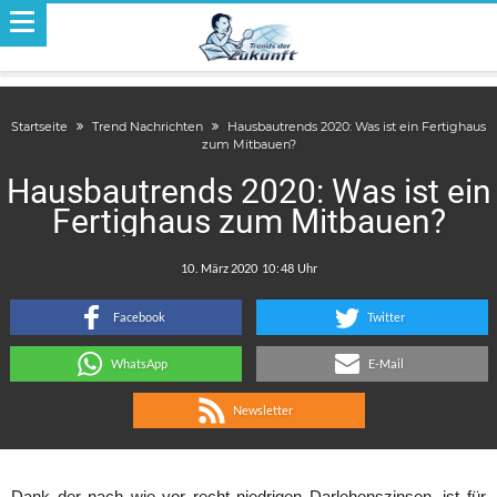
Startseite
Trend Nachrichten
Hausbautrends 2020: Was ist ein Fertighaus
zum Mitbauen?
Hausbautrends 2020: Was ist ein
Fertighaus zum Mitbauen?
.
:
Facebook
Twitter
WhatsApp
E-Mail
Newsletter
Dank der nach wie vor recht niedrigen Darlehenszinsen, ist für