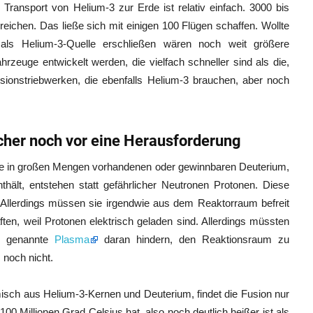
ransport von Helium-3 zur Erde ist relativ einfach. 3000 bis
eichen. Das ließe sich mit einigen 100 Flügen schaffen. Wollte
als Helium-3-Quelle erschließen wären noch weit größere
zeuge entwickelt werden, die vielfach schneller sind als die,
sionstriebwerken, die ebenfalls Helium-3 brauchen, aber noch
scher noch vor eine Herausforderung
de in großen Mengen vorhandenen oder gewinnbaren Deuterium,
hält, entstehen statt gefährlicher Neutronen Protonen. Diese
. Allerdings müssen sie irgendwie aus dem Reaktorraum befreit
äften, weil Protonen elektrisch geladen sind. Allerdings müssten
so genannte
Plasma
daran hindern, den Reaktionsraum zu
 noch nicht.
sch aus Helium-3-Kernen und Deuterium, findet die Fusion nur
00 Millionen Grad Celsius hat, also noch deutlich heißer ist als