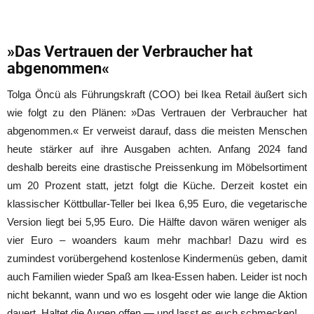
»Das Vertrauen der Verbraucher hat
abgenommen«
Tolga Öncü als Führungskraft (COO) bei Ikea Retail äußert sich
wie folgt zu den Plänen: »Das Vertrauen der Verbraucher hat
abgenommen.« Er verweist darauf, dass die meisten Menschen
heute stärker auf ihre Ausgaben achten. Anfang 2024 fand
deshalb bereits eine drastische Preissenkung im Möbelsortiment
um 20 Prozent statt, jetzt folgt die Küche. Derzeit kostet ein
klassischer Köttbullar-Teller bei Ikea 6,95 Euro, die vegetarische
Version liegt bei 5,95 Euro. Die Hälfte davon wären weniger als
vier Euro – woanders kaum mehr machbar! Dazu wird es
zumindest vorübergehend kostenlose Kindermenüs geben, damit
auch Familien wieder Spaß am Ikea-Essen haben. Leider ist noch
nicht bekannt, wann und wo es losgeht oder wie lange die Aktion
dauert. Haltet die Augen offen — und lasst es euch schmecken!