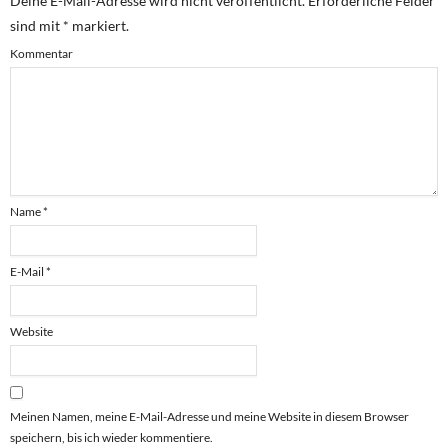
Deine E-Mail-Adresse wird nicht veröffentlicht.
Erforderliche Felder
sind mit
*
markiert.
Kommentar
Name
*
E-Mail
*
Website
Meinen Namen, meine E-Mail-Adresse und meine Website in diesem Browser
speichern, bis ich wieder kommentiere.