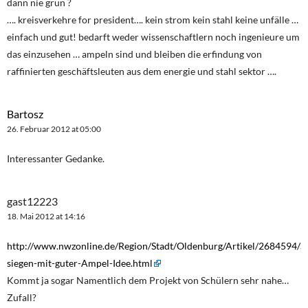
dann nie grün ?
…. kreisverkehre for president…. kein strom kein stahl keine unfälle …
einfach und gut! bedarft weder wissenschaftlern noch ingenieure um
das einzusehen … ampeln sind und bleiben die erfindung von
raffinierten geschäftsleuten aus dem energie und stahl sektor ….
Bartosz
26. Februar 2012 at 05:00
Interessanter Gedanke.
gast12223
18. Mai 2012 at 14:16
http://www.nwzonline.de/Region/Stadt/Oldenburg/Artikel/2684594/
siegen-mit-guter-Ampel-Idee.html
Kommt ja sogar Namentlich dem Projekt von Schülern sehr nahe…
Zufall?