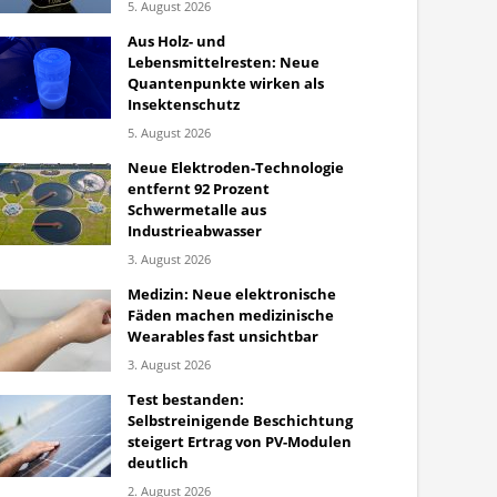
5. August 2026
Aus Holz- und
Lebensmittelresten: Neue
Quantenpunkte wirken als
Insektenschutz
5. August 2026
Neue Elektroden-Technologie
entfernt 92 Prozent
Schwermetalle aus
Industrieabwasser
3. August 2026
Medizin: Neue elektronische
Fäden machen medizinische
Wearables fast unsichtbar
3. August 2026
Test bestanden:
Selbstreinigende Beschichtung
steigert Ertrag von PV-Modulen
deutlich
2. August 2026