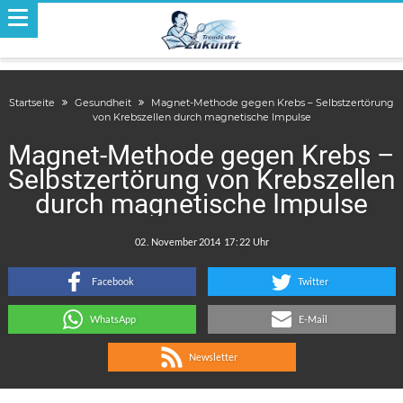
Startseite
Gesundheit
Magnet-Methode gegen Krebs – Selbstzertörung
von Krebszellen durch magnetische Impulse
Magnet-Methode gegen Krebs –
Selbstzertörung von Krebszellen
durch magnetische Impulse
.
:
Facebook
Twitter
WhatsApp
E-Mail
Newsletter