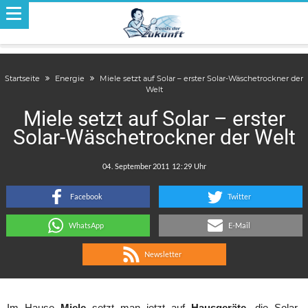
Startseite
Energie
Miele setzt auf Solar – erster Solar-Wäschetrockner der
Welt
Miele setzt auf Solar – erster
Solar-Wäschetrockner der Welt
.
:
Facebook
Twitter
WhatsApp
E-Mail
Newsletter
Im Hause
Miele
setzt man jetzt auf
Hausgeräte
, die Solar-