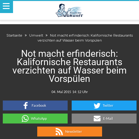
Startseite
Umwelt
Not macht erfinderisch: Kalifornische Restaurants
verzichten auf Wasser beim Vorspülen
Not macht erfinderisch:
Kalifornische Restaurants
verzichten auf Wasser beim
Vorspülen
.
:
Facebook
Twitter
WhatsApp
E-Mail
Newsletter