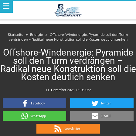
Startseite
Energie
Offshore-Windenergie: Pyramide soll den Turm
verdrängen – Radikal neue Konstruktion soll die Kosten deutlich senken
Offshore-Windenergie: Pyramide
soll den Turm verdrängen –
Radikal neue Konstruktion soll die
Kosten deutlich senken
.
:
Facebook
Twitter
WhatsApp
E-Mail
Newsletter