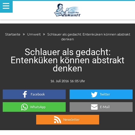
Startseite
Umwelt
Schlauer als gedacht: Entenküken können abstrakt
denken
Schlauer als gedacht:
Entenküken können abstrakt
denken
.
:
Facebook
Twitter
WhatsApp
E-Mail
Newsletter