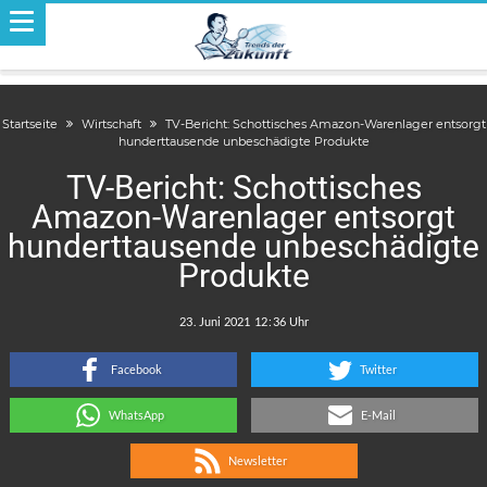
Startseite
Wirtschaft
TV-Bericht: Schottisches Amazon-Warenlager entsorgt
hunderttausende unbeschädigte Produkte
TV-Bericht: Schottisches
Amazon-Warenlager entsorgt
hunderttausende unbeschädigte
Produkte
.
:
Facebook
Twitter
WhatsApp
E-Mail
Newsletter