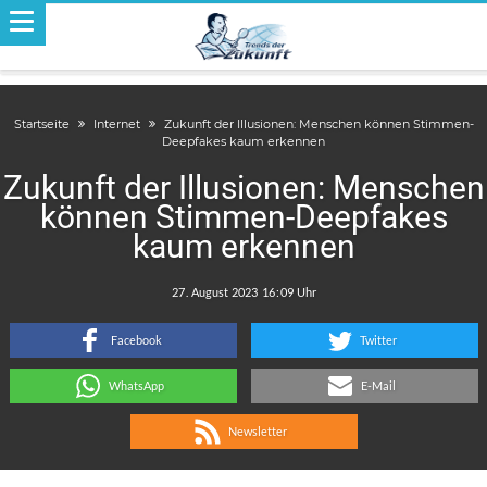
Startseite
Internet
Zukunft der Illusionen: Menschen können Stimmen-
Deepfakes kaum erkennen
Zukunft der Illusionen: Menschen
können Stimmen-Deepfakes
kaum erkennen
.
:
Facebook
Twitter
WhatsApp
E-Mail
Newsletter