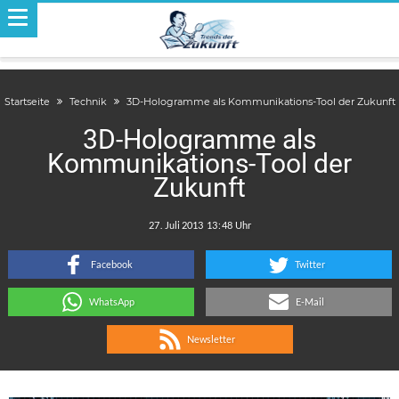
Startseite
Technik
3D-Hologramme als Kommunikations-Tool der Zukunft
3D-Hologramme als
Kommunikations-Tool der
Zukunft
.
:
Facebook
Twitter
WhatsApp
E-Mail
Newsletter