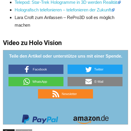
Telepod: Star-Trek Hologramme in 3D werden Realität
Holografisch telefonieren – telefonieren der Zukunft
Lara Croft zum Anfassen – RePro3D soll es möglich
machen
Video zu Holo Vision
Teile den Artikel oder unterstütze uns mit einer Spende.
Facebook
Twitter
WhatsApp
E-Mail
Newsletter