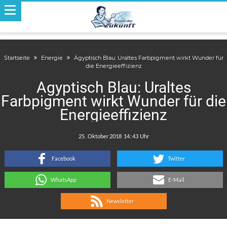
Startseite
Energie
Ägyptisch Blau: Uraltes Farbpigment wirkt Wunder für
die Energieeffizienz
Ägyptisch Blau: Uraltes
Farbpigment wirkt Wunder für die
Energieeffizienz
.
:
Facebook
Twitter
WhatsApp
E-Mail
Newsletter