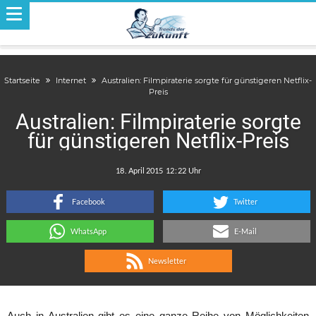
Startseite
Internet
Australien: Filmpiraterie sorgte für günstigeren Netflix-
Preis
Australien: Filmpiraterie sorgte
für günstigeren Netflix-Preis
.
:
Facebook
Twitter
WhatsApp
E-Mail
Newsletter
Auch in Australien gibt es eine ganze Reihe von Möglichkeiten