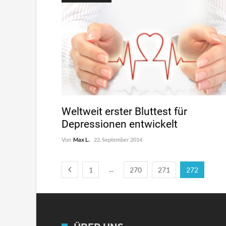
Weltweit erster Bluttest für
Depressionen entwickelt
Von
Max L.
22. September 2014
...
1
270
271
272