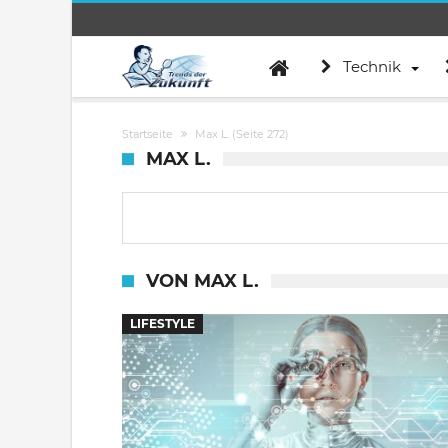
Technik
Startseite
Max L.
(Seite 272)
MAX L.
VON MAX L.
LIFESTYLE