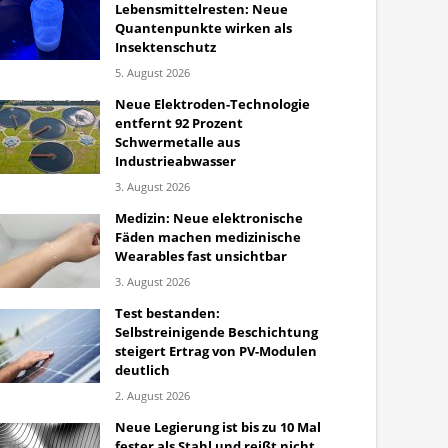
Lebensmittelresten: Neue
Quantenpunkte wirken als
Insektenschutz
5. August 2026
Neue Elektroden-Technologie
entfernt 92 Prozent
Schwermetalle aus
Industrieabwasser
3. August 2026
Medizin: Neue elektronische
Fäden machen medizinische
Wearables fast unsichtbar
3. August 2026
Test bestanden:
Selbstreinigende Beschichtung
steigert Ertrag von PV-Modulen
deutlich
2. August 2026
Neue Legierung ist bis zu 10 Mal
fester als Stahl und reißt nicht