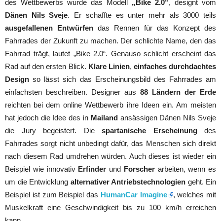
des Wettbewerbs wurde das Modell
„Bike 2.0“
, designt vom
Dänen Nils Sveje
. Er schaffte es unter mehr als 3000 teils
ausgefallenen Entwürfen
das Rennen für das Konzept des
Fahrrades der Zukunft zu machen. Der schlichte Name, den das
Fahrrad trägt, lautet „Bike 2.0“. Genauso schlicht erscheint das
Rad auf den ersten Blick.
Klare Linien
,
einfaches durchdachtes
Design
so lässt sich das Erscheinungsbild des Fahrrades am
einfachsten beschreiben. Designer aus
88 Ländern der Erde
reichten bei dem online Wettbewerb ihre Ideen ein. Am meisten
hat jedoch die Idee des in
Mailand
ansässigen Dänen Nils Sveje
die Jury begeistert. Die
spartanische Erscheinung
des
Fahrrades sorgt nicht unbedingt dafür, das Menschen sich direkt
nach diesem Rad umdrehen würden. Auch dieses ist wieder ein
Beispiel wie innovativ
Erfinder
und
Forscher
arbeiten, wenn es
um die Entwicklung
alternativer Antriebstechnologien
geht. Ein
Beispiel ist zum Beispiel das
HumanCar Imagine
, welches mit
Muskelkraft eine Geschwindigkeit bis zu 100 km/h erreichen
kann.