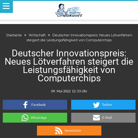
Startseite
Wirtschaft
Deutscher Innovationspreis: Neues Lötverfahren
steigert die Leistungsfähigkeit von Computerchips
Deutscher Innovationspreis:
Neues Lötverfahren steigert die
Leistungsfähigkeit von
Computerchips
.
:
Facebook
Twitter
WhatsApp
E-Mail
Newsletter