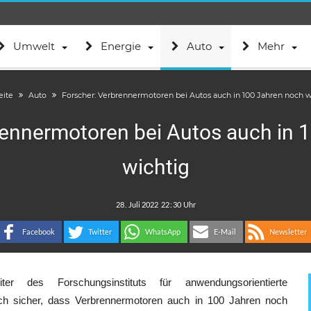
Umwelt
Energie
Auto
Mehr
eite
Auto
Forscher: Verbrennermotoren bei Autos auch in 100 Jahren noch w
rennermotoren bei Autos auch in 
wichtig
.
:
Facebook
Twitter
WhatsApp
E-Mail
Newsletter
r des Forschungsinstituts für anwendungsorientierte
sich sicher, dass Verbrennermotoren auch in 100 Jahren noch