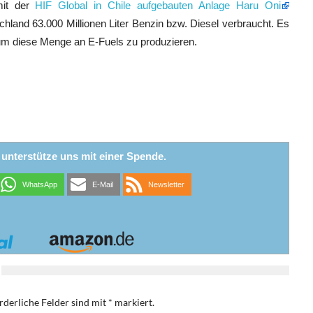
mit der
HIF Global in Chile aufgebauten Anlage Haru Oni
chland 63.000 Millionen Liter Benzin bzw. Diesel verbraucht. Es
um diese Menge an E-Fuels zu produzieren.
r unterstütze uns mit einer Spende.
WhatsApp
E-Mail
Newsletter
rderliche Felder sind mit
*
markiert.