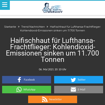
Startseite
Trend Nachrichten
Haifischhaut für Lufthansa-Frachtflieger:
Kohlendioxid-Emissionen sinken um 11.700 Tonnen
Haifischhaut für Lufthansa-
Frachtflieger: Kohlendioxid-
Emissionen sinken um 11.700
Tonnen
.
:
Facebook
Twitter
WhatsApp
E-Mail
Newsletter