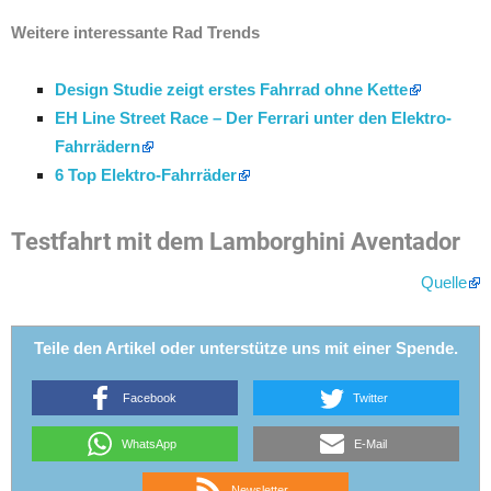
Weitere interessante Rad Trends
Design Studie zeigt erstes Fahrrad ohne Kette
EH Line Street Race – Der Ferrari unter den Elektro-
Fahrrädern
6 Top Elektro-Fahrräder
Testfahrt mit dem Lamborghini Aventador
Quelle
Teile den Artikel oder unterstütze uns mit einer Spende.
Facebook
Twitter
WhatsApp
E-Mail
Newsletter