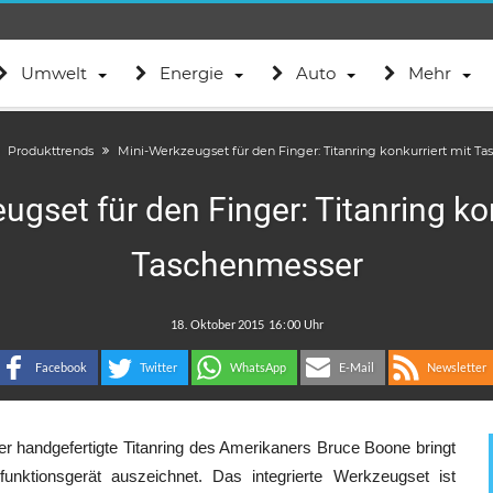
Umwelt
Energie
Auto
Mehr
Produkttrends
Mini-Werkzeugset für den Finger: Titanring konkurriert mit T
gset für den Finger: Titanring ko
Taschenmesser
.
:
Facebook
Twitter
WhatsApp
E-Mail
Newsletter
 handgefertigte Titanring des Amerikaners Bruce Boone bringt
unktionsgerät auszeichnet. Das integrierte Werkzeugset ist