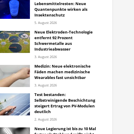
Lebensmittelresten: Neue
Quantenpunkte wirken als
Insektenschutz
5. August 2026
Neue Elektroden-Technologie
entfernt 92 Prozent
Schwermetalle aus
Industrieabwasser
3. August 2026
Medizin: Neue elektronische
Fäden machen medizinische
Wearables fast unsichtbar
3. August 2026
Test bestanden:
Selbstreinigende Beschichtung
steigert Ertrag von PV-Modulen
deutlich
2. August 2026
Neue Legierung ist bis zu 10 Mal