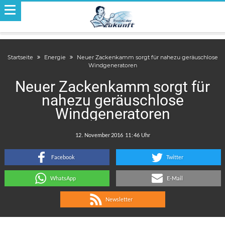
Startseite
Energie
Neuer Zackenkamm sorgt für nahezu geräuschlose
Windgeneratoren
Neuer Zackenkamm sorgt für
nahezu geräuschlose
Windgeneratoren
.
:
Facebook
Twitter
WhatsApp
E-Mail
Newsletter