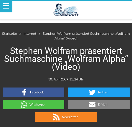
Startseite
Internet
Stephen Wolfram präsentiert Suchmaschine „Wolfram
Alpha“ (Video)
Stephen Wolfram präsentiert
Suchmaschine „Wolfram Alpha“
(Video)
.
:
Facebook
Twitter
WhatsApp
E-Mail
Newsletter