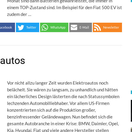
Monat sind dann Batterien gewährleistet, die immer in
einem TOP-Zustand sind. Im Beispiel für den Fiat 500 EV ist
zudem der …
acebook
Twitter
WhatsApp
E-Mail
Newsletter
oautos
Vor nicht allzu langer Zeit wurden Elektroautos noch
belächelt. Sie wären zu langsam, zu unhandlich und hätten
ein lächerliches Design lästerten die nach Statussymbolen
lechzenden Automobilliebhaber. Vor allem US-Firmen
konzentrierten sich auf die Produktion großer,
benzinfressender Geländewagen. Nun befindet sich die
gesamte Autobranche in einer Krise: BMW, Daimler, Opel,
Kia, Hyundai, Fiat und viele andere Hersteller stellen