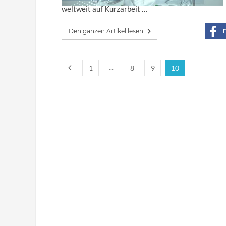
weltweit auf Kurzarbeit …
Den ganzen Artikel lesen
F
...
1
8
9
10