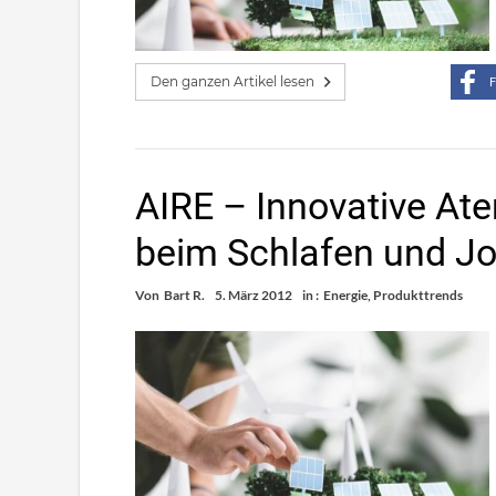
Den ganzen Artikel lesen
F
AIRE – Innovative At
beim Schlafen und Jo
Von
Bart R.
5. März 2012
in :
Energie
,
Produkttrends