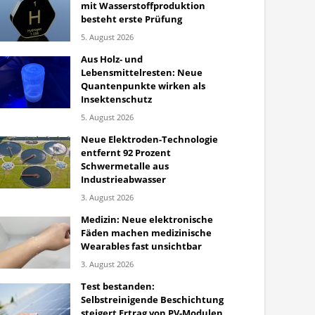
mit Wasserstoffproduktion
besteht erste Prüfung
5. August 2026
Aus Holz- und
Lebensmittelresten: Neue
Quantenpunkte wirken als
Insektenschutz
5. August 2026
Neue Elektroden-Technologie
entfernt 92 Prozent
Schwermetalle aus
Industrieabwasser
3. August 2026
Medizin: Neue elektronische
Fäden machen medizinische
Wearables fast unsichtbar
3. August 2026
Test bestanden:
Selbstreinigende Beschichtung
steigert Ertrag von PV-Modulen