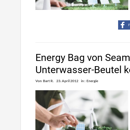
F
Energy Bag von Seam
Unterwasser-Beutel k
Von
Bart R.
23. April 2012
in :
Energie