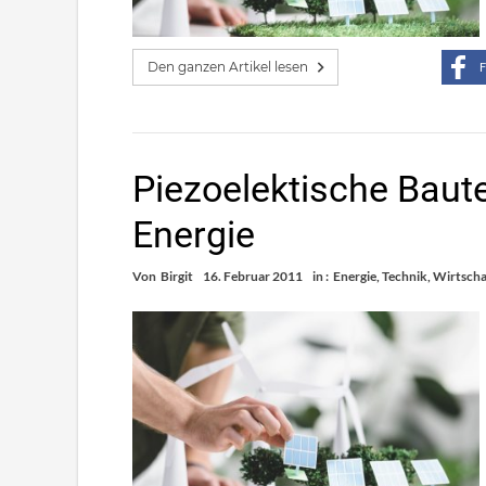
Den ganzen Artikel lesen
F
Piezoelektische Baute
Energie
Von
Birgit
16. Februar 2011
in :
Energie
,
Technik
,
Wirtscha