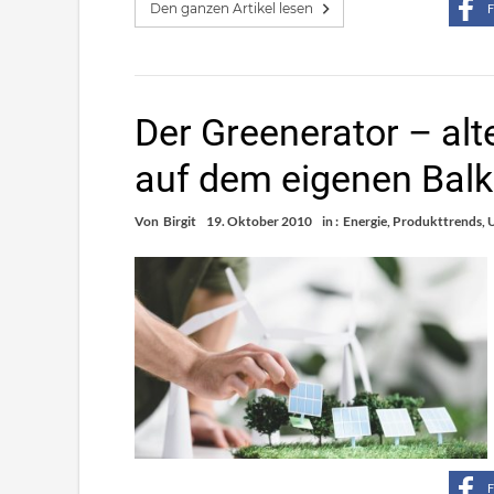
Den ganzen Artikel lesen
F
Der Greenerator – alt
auf dem eigenen Bal
Von
Birgit
19. Oktober 2010
in :
Energie
,
Produkttrends
,
F