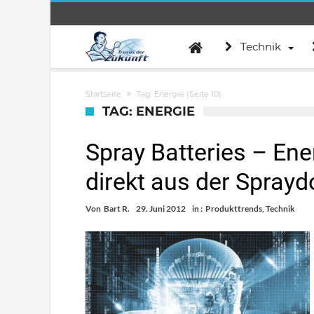
Technik
Startseite
Tag: Energie
(Seite 10)
TAG: ENERGIE
Spray Batteries – Ene
direkt aus der Spray
Von
Bart R.
29. Juni 2012
in :
Produkttrends
,
Technik