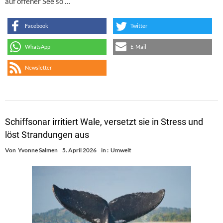
auf offener See so …
Facebook
Twitter
WhatsApp
E-Mail
Newsletter
Schiffsonar irritiert Wale, versetzt sie in Stress und
löst Strandungen aus
Von
Yvonne Salmen
5. April 2026
in :
Umwelt