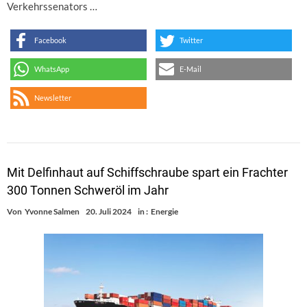
Verkehrssenators …
Facebook
Twitter
WhatsApp
E-Mail
Newsletter
Mit Delfinhaut auf Schiffschraube spart ein Frachter
300 Tonnen Schweröl im Jahr
Von
Yvonne Salmen
20. Juli 2024
in :
Energie