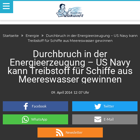
Startseite
Energie
Durchbruch in der Energieerzeugung – US Navy kann
Treibstoff für Schiffe aus Meereswasser gewinnen
Durchbruch in der
Energieerzeugung – US Navy
kann Treibstoff für Schiffe aus
Meereswasser gewinnen
.
:
Facebook
Twitter
WhatsApp
E-Mail
Newsletter