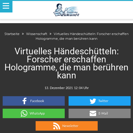
Startseite
Wissenschaft
Virtuelles Händeschütteln: Forscher erschaffen
Hologramme, die man berühren kann
Virtuelles Händeschütteln:
Forscher erschaffen
Hologramme, die man berühren
kann
.
:
Facebook
Twitter
WhatsApp
E-Mail
Newsletter