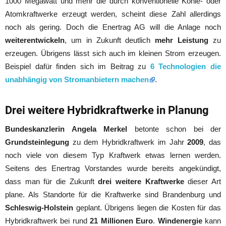
1000 Megawatt und mehr die durch konventionelle Kohle- oder
Atomkraftwerke erzeugt werden, scheint diese Zahl allerdings
noch als gering. Doch die Enertrag AG will die Anlage noch
weiterentwickeln
, um in Zukunft deutlich
mehr Leistung
zu
erzeugen. Übrigens lässt sich auch im kleinen Strom erzeugen.
Beispiel dafür finden sich im Beitrag zu
6 Technologien die
unabhängig von Stromanbietern machen
.
Drei weitere Hybridkraftwerke in Planung
Bundeskanzlerin Angela Merkel
betonte schon bei der
Grundsteinlegung
zu dem Hybridkraftwerk im Jahr
2009
, das
noch viele von diesem Typ Kraftwerk etwas lernen werden.
Seitens des Enertrag Vorstandes wurde bereits angekündigt,
dass man für die Zukunft
drei weitere Kraftwerke
dieser Art
plane. Als Standorte für die Kraftwerke sind Brandenburg und
Schleswig-Holstein
geplant. Übrigens liegen die Kosten für das
Hybridkraftwerk bei rund
21 Millionen Euro
.
Windenergie
kann