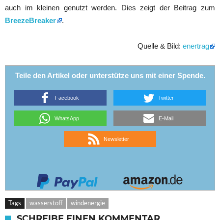
auch im kleinen genutzt werden. Dies zeigt der Beitrag zum
BreezeBreaker
.
Quelle & Bild:
enertrag
Teile den Artikel oder unterstütze uns mit einer Spende.
Facebook
Twitter
WhatsApp
E-Mail
Newsletter
Tags
wasserstoff
windenergie
SCHREIBE EINEN KOMMENTAR