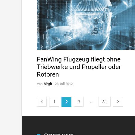
FanWing Flugzeug fliegt ohne
Triebwerke und Propeller oder
Rotoren
Von
Birgit
23. Juli 2012
...
1
2
3
31