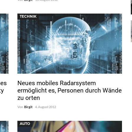
TECHNIK
nes
Neues mobiles Radarsystem
ty
ermöglicht es, Personen durch Wände
zu orten
Von
Birgit
4. August 2012
AUTO