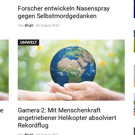
Forscher entwickeln Nasenspray
gegen Selbstmordgedanken
Von
Birgit
26. August 2012
UMWELT
ne
Gamera 2: Mit Menschenkraft
angetriebener Helikopter absolviert
Rekordflug
Von
Birgit
13. August 2012