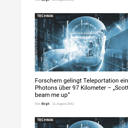
TECHNIK
Forschern gelingt Teleportation ei
Photons über 97 Kilometer – „Scot
beam me up“
Von
Birgit
11. August 2012
TECHNIK