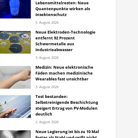
Lebensmittelresten: Neue
Quantenpunkte wirken als
Insektenschutz
5. August 2026
Neue Elektroden-Technologie
entfernt 92 Prozent
Schwermetalle aus
Industrieabwasser
3. August 2026
Medizin: Neue elektronische
Fäden machen medizinische
Wearables fast unsichtbar
3. August 2026
Test bestanden:
Selbstreinigende Beschichtung
steigert Ertrag von PV-Modulen
deutlich
2. August 2026
Neue Legierung ist bis zu 10 Mal
fester als Stahl und reißt nicht