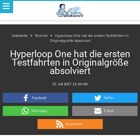
Startseite
Technik
Hyperloop One hat die ersten Testfahrten in
Originalgröße absolviert
Hyperloop One hat die ersten
Testfahrten in Originalgröße
absolviert
.
:
Facebook
Twitter
WhatsApp
E-Mail
Newsletter