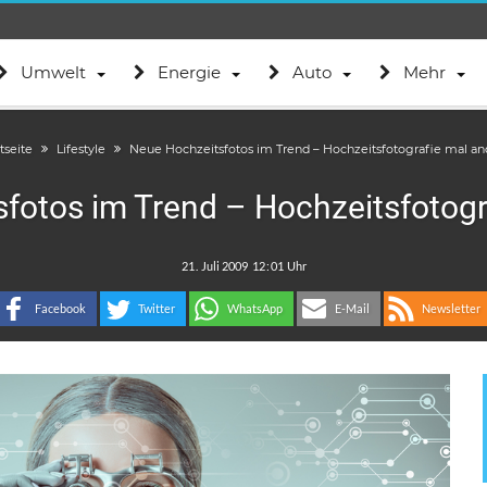
Umwelt
Energie
Auto
Mehr
tseite
Lifestyle
Neue Hochzeitsfotos im Trend – Hochzeitsfotografie mal an
fotos im Trend – Hochzeitsfotogr
.
:
Facebook
Twitter
WhatsApp
E-Mail
Newsletter