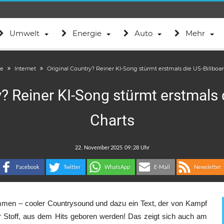
Umwelt
Energie
Auto
Mehr
te
Internet
Original Country? Reiner KI-Song stürmt erstmals die US-Billboar
? Reiner KI-Song stürmt erstmals 
Charts
.
:
Facebook
Twitter
WhatsApp
E-Mail
Newsletter
timmen – cooler Countrysound und dazu ein Text, der von Kampf
er Stoff, aus dem Hits geboren werden! Das zeigt sich auch am