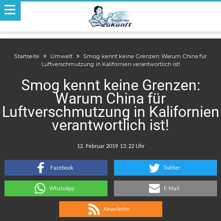
Startseite
Umwelt
Smog kennt keine Grenzen: Warum China für
Luftverschmutzung in Kalifornien verantwortlich ist!
Smog kennt keine Grenzen:
Warum China für
Luftverschmutzung in Kalifornien
verantwortlich ist!
.
:
Facebook
Twitter
WhatsApp
E-Mail
Newsletter