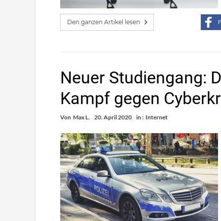
Den ganzen Artikel lesen
F
Neuer Studiengang: Di
Kampf gegen Cyberkri
Von
Max L.
20. April 2020
in :
Internet