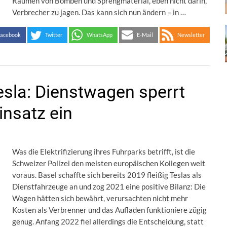
Räumen von Bomben und Sprengmaterial, eben nicht darin,
Verbrecher zu jagen. Das kann sich nun ändern – in …
acebook
Twitter
WhatsApp
E-Mail
Newsletter
Tesla: Dienstwagen sperrt
insatz ein
Was die Elektrifizierung ihres Fuhrparks betrifft, ist die
Schweizer Polizei den meisten europäischen Kollegen weit
voraus. Basel schaffte sich bereits 2019 fleißig Teslas als
Dienstfahrzeuge an und zog 2021 eine positive Bilanz: Die
Wagen hätten sich bewährt, verursachten nicht mehr
Kosten als Verbrenner und das Aufladen funktioniere zügig
genug. Anfang 2022 fiel allerdings die Entscheidung, statt