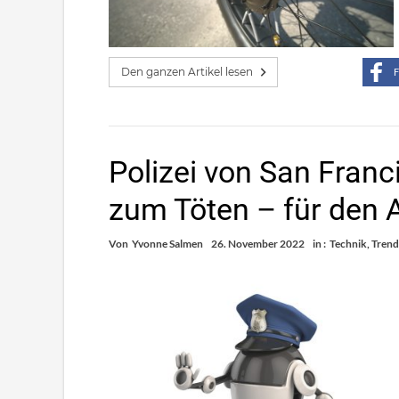
Den ganzen Artikel lesen
F
Polizei von San Franc
zum Töten – für den
Von
Yvonne Salmen
26. November 2022
in :
Technik
,
Trend