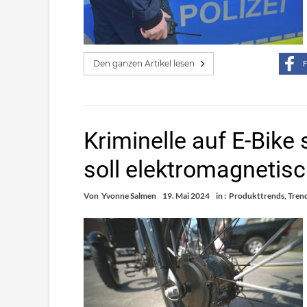
Den ganzen Artikel lesen
F
Kriminelle auf E-Bike 
soll elektromagnetis
Von
Yvonne Salmen
19. Mai 2024
in :
Produkttrends
,
Tren