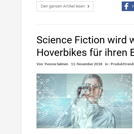
Den ganzen Artikel lesen
F
Science Fiction wird w
Hoverbikes für ihren 
Von
Yvonne Salmen
11. November 2018
in :
Produkttrend