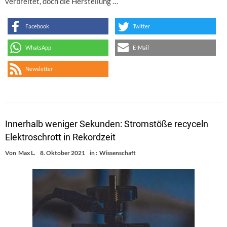
verbreitet, doch die Herstellung …
Facebook
Twitter
WhatsApp
E-Mail
Newsletter
Innerhalb weniger Sekunden: Stromstöße recyceln
Elektroschrott in Rekordzeit
Von
Max L.
8. Oktober 2021
in :
Wissenschaft