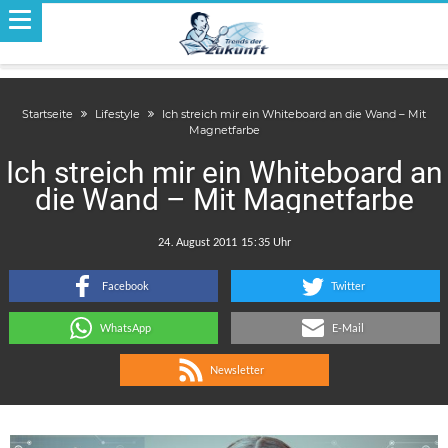
Startseite
Lifestyle
Ich streich mir ein Whiteboard an die Wand – Mit
Magnetfarbe
Ich streich mir ein Whiteboard an
die Wand – Mit Magnetfarbe
.
:
Facebook
Twitter
WhatsApp
E-Mail
Newsletter