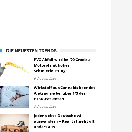
DIE NEUESTEN TRENDS
PVC-Abfall wird bei 70 Grad zu
Motoröl mit hoher
Schmierleistung
9. August 2026
Wirkstoff aus Cannabis beendet
Alpträume bei über 1/3 der
PTSD-Patienten
8. August 2026
Jeder siebte Deutsche will
auswandern – Realität sieht oft
anders aus