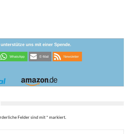
r unterstütze uns mit einer Spende.
WhatsApp
E-Mail
Newsletter
rderliche Felder sind mit
*
markiert.