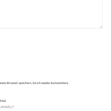
esem Browser speichern, bis ich wieder kommentiere.
Mail.
 UMWELT