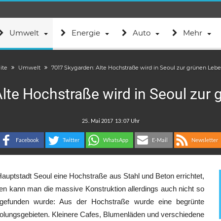
Umwelt
Energie
Auto
Mehr
ite
Umwelt
7017 Skygarden: Alte Hochstraße wird in Seoul zur grünen Leb
lte Hochstraße wird in Seoul zur
.
:
Facebook
Twitter
WhatsApp
E-Mail
Newsletter
auptstadt Seoul eine Hochstraße aus Stahl und Beton errichtet,
ißen kann man die massive Konstruktion allerdings auch nicht so
 gefunden wurde: Aus der Hochstraße wurde eine begrünte
lungsgebieten. Kleinere Cafes, Blumenläden und verschiedene