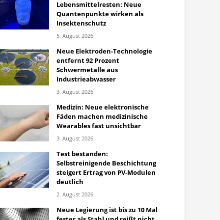
Lebensmittelresten: Neue
Quantenpunkte wirken als
Insektenschutz
5. August 2026
Neue Elektroden-Technologie
entfernt 92 Prozent
Schwermetalle aus
Industrieabwasser
3. August 2026
Medizin: Neue elektronische
Fäden machen medizinische
Wearables fast unsichtbar
3. August 2026
Test bestanden:
Selbstreinigende Beschichtung
steigert Ertrag von PV-Modulen
deutlich
2. August 2026
Neue Legierung ist bis zu 10 Mal
fester als Stahl und reißt nicht