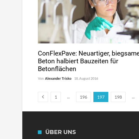
ConFlexPave: Neuartiger, biegsam
Beton halbiert Bauzeiten für
Betonflächen
Von
Alexander Trisko
18. August 2016
...
...
1
196
197
198
ÜBER UNS