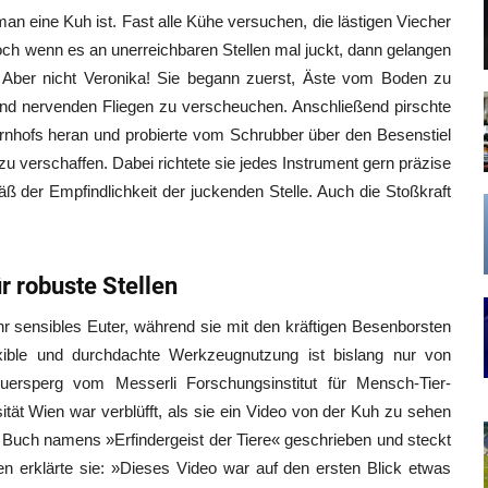
man eine Kuh ist. Fast alle Kühe versuchen, die lästigen Viecher
h wenn es an unerreichbaren Stellen mal juckt, dann gelangen
. Aber nicht Veronika! Sie begann zuerst, Äste vom Boden zu
nd nervenden Fliegen zu verscheuchen. Anschließend pirschte
nhofs heran und probierte vom Schrubber über den Besenstiel
u verschaffen. Dabei richtete sie jedes Instrument gern präzise
 der Empfindlichkeit der juckenden Stelle. Auch die Stoßkraft
r robuste Stellen
hr sensibles Euter, während sie mit den kräftigen Besenborsten
exible und durchdachte Werkzeugnutzung ist bislang nur von
rsperg vom Messerli Forschungsinstitut für Mensch-Tier-
tät Wien war verblüfft, als sie ein Video von der Kuh zu sehen
n Buch namens »Erfindergeist der Tiere« geschrieben und steckt
erklärte sie: »Dieses Video war auf den ersten Blick etwas