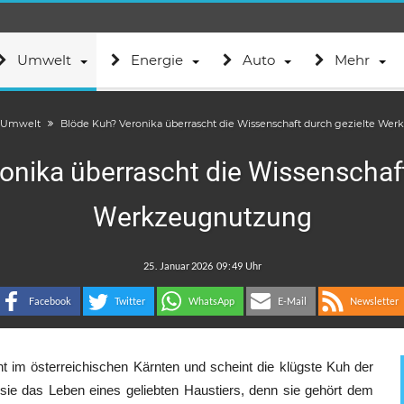
Umwelt
Energie
Auto
Mehr
Umwelt
Blöde Kuh? Veronika überrascht die Wissenschaft durch gezielte We
onika überrascht die Wissenschaft
Werkzeugnutzung
.
:
Facebook
Twitter
WhatsApp
E-Mail
Newsletter
nt im österreichischen Kärnten und scheint die klügste Kuh der
t sie das Leben eines geliebten Haustiers, denn sie gehört dem