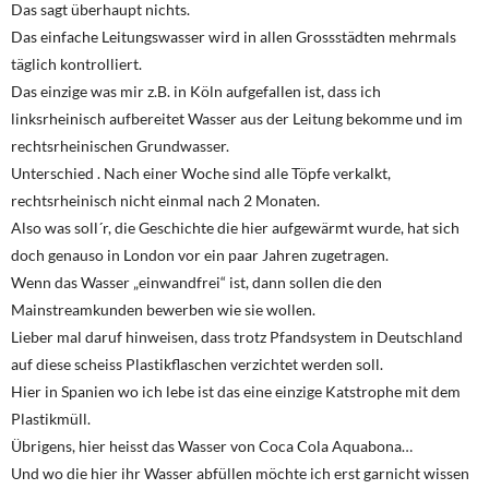
Das sagt überhaupt nichts.
Das einfache Leitungswasser wird in allen Grossstädten mehrmals
täglich kontrolliert.
Das einzige was mir z.B. in Köln aufgefallen ist, dass ich
linksrheinisch aufbereitet Wasser aus der Leitung bekomme und im
rechtsrheinischen Grundwasser.
Unterschied . Nach einer Woche sind alle Töpfe verkalkt,
rechtsrheinisch nicht einmal nach 2 Monaten.
Also was soll´r, die Geschichte die hier aufgewärmt wurde, hat sich
doch genauso in London vor ein paar Jahren zugetragen.
Wenn das Wasser „einwandfrei“ ist, dann sollen die den
Mainstreamkunden bewerben wie sie wollen.
Lieber mal daruf hinweisen, dass trotz Pfandsystem in Deutschland
auf diese scheiss Plastikflaschen verzichtet werden soll.
Hier in Spanien wo ich lebe ist das eine einzige Katstrophe mit dem
Plastikmüll.
Übrigens, hier heisst das Wasser von Coca Cola Aquabona…
Und wo die hier ihr Wasser abfüllen möchte ich erst garnicht wissen