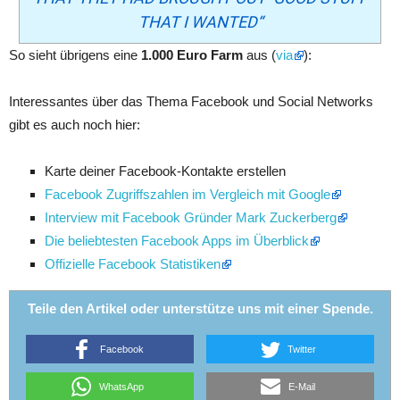
THAT I WANTED“
So sieht übrigens eine
1.000 Euro Farm
aus (
via
):
Interessantes über das Thema Facebook und Social Networks
gibt es auch noch hier:
Karte deiner Facebook-Kontakte erstellen
Facebook Zugriffszahlen im Vergleich mit Google
Interview mit Facebook Gründer Mark Zuckerberg
Die beliebtesten Facebook Apps im Überblick
Offizielle Facebook Statistiken
Teile den Artikel oder unterstütze uns mit einer Spende.
Facebook
Twitter
WhatsApp
E-Mail