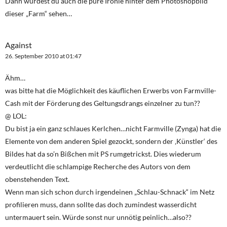
Dann würdest du auch die pure Ironie hinter dem Photoshopbild
dieser „Farm“ sehen…
Against
26. September 2010 at 01:47
Ähm…
was bitte hat die Möglichkeit des käuflichen Erwerbs von Farmville-
Cash mit der Förderung des Geltungsdrangs einzelner zu tun??
@ LOL:
Du bist ja ein ganz schlaues Kerlchen…nicht Farmville (Zynga) hat die
Elemente von dem anderen Spiel gezockt, sondern der ‚Künstler‘ des
Bildes hat da so’n Bißchen mit PS rumgetrickst. Dies wiederum
verdeutlicht die schlampige Recherche des Autors von dem
obenstehenden Text.
Wenn man sich schon durch irgendeinen „Schlau-Schnack“ im Netz
profilieren muss, dann sollte das doch zumindest wasserdicht
untermauert sein. Würde sonst nur unnötig peinlich…also??