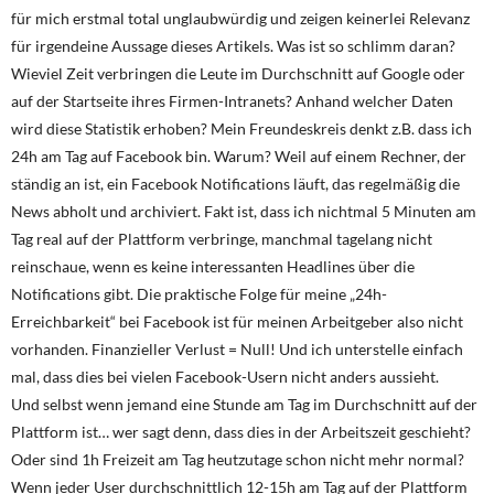
für mich erstmal total unglaubwürdig und zeigen keinerlei Relevanz
für irgendeine Aussage dieses Artikels. Was ist so schlimm daran?
Wieviel Zeit verbringen die Leute im Durchschnitt auf Google oder
auf der Startseite ihres Firmen-Intranets? Anhand welcher Daten
wird diese Statistik erhoben? Mein Freundeskreis denkt z.B. dass ich
24h am Tag auf Facebook bin. Warum? Weil auf einem Rechner, der
ständig an ist, ein Facebook Notifications läuft, das regelmäßig die
News abholt und archiviert. Fakt ist, dass ich nichtmal 5 Minuten am
Tag real auf der Plattform verbringe, manchmal tagelang nicht
reinschaue, wenn es keine interessanten Headlines über die
Notifications gibt. Die praktische Folge für meine „24h-
Erreichbarkeit“ bei Facebook ist für meinen Arbeitgeber also nicht
vorhanden. Finanzieller Verlust = Null! Und ich unterstelle einfach
mal, dass dies bei vielen Facebook-Usern nicht anders aussieht.
Und selbst wenn jemand eine Stunde am Tag im Durchschnitt auf der
Plattform ist… wer sagt denn, dass dies in der Arbeitszeit geschieht?
Oder sind 1h Freizeit am Tag heutzutage schon nicht mehr normal?
Wenn jeder User durchschnittlich 12-15h am Tag auf der Plattform