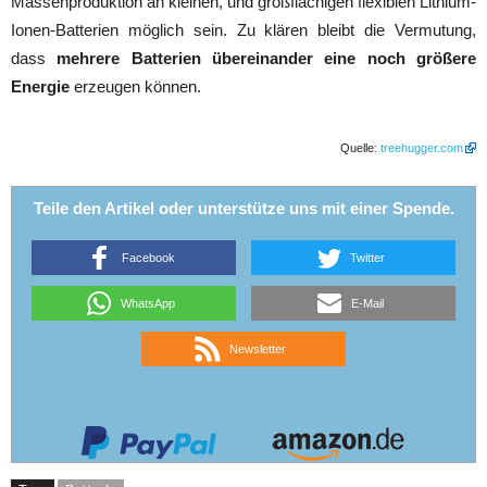
Massenproduktion an kleinen, und großflächigen flexiblen Lithium-
Ionen-Batterien möglich sein. Zu klären bleibt die Vermutung,
dass
mehrere Batterien übereinander eine noch größere
Energie
erzeugen können.
Quelle:
treehugger.com
Teile den Artikel oder unterstütze uns mit einer Spende.
Facebook
Twitter
WhatsApp
E-Mail
Newsletter