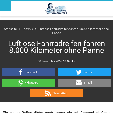
Startseite
Technik
Luftlose Fahrradreifen fahren 8.000 Kilometer ohne
Panne
Luftlose Fahrradreifen fahren
8.000 Kilometer ohne Panne
.
:
Facebook
Twitter
WhatsApp
E-Mail
Newsletter
Ein platter Reifen dürfte noch immer die mit Abstand häufigste